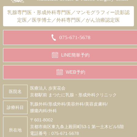
乳腺専門医・形成外科専門医／マンモグラフィー読影認
定医／医学博士／外科専門医／がん治療認定医
075-671-5678
LINE簡単予約
WEB予約
医療法人 歩実花会
医院名
京都駅前 まつたに乳腺・形成外科クリニック
乳腺外科/形成外科/美容外科/美容皮膚科/
診療科目
腫瘍内科/外科
〒601-8002
京都市南区東九条上殿田町53-1 第一土木ビル5階
所在地
電話番号：075-671-5678