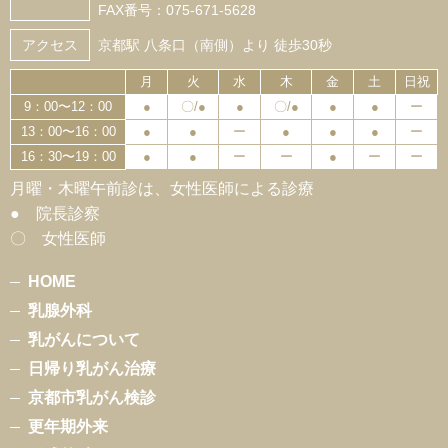
FAX番号：075-671-5628
アクセス
京都駅 八条口（南側）より 徒歩30秒
月
火
水
木
金
土
日祝
9：00〜12：00
●
〇/●
●
〇/●
●
●
ー
13：00〜16：00
●
●
ー
●
●
●
ー
16：30〜19：00
●
●
ー
ー
●
ー
ー
月曜・木曜午前診は、女性医師による診療
● 院長診察
〇 女性医師
HOME
乳腺外科
乳がんについて
日帰り乳がん治療
京都市乳がん検診
更年期外来