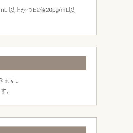
 以上かつE2値20pg/mL以
きます。
ます。