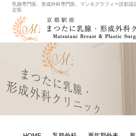
乳腺専門医、形成外科専門医、マンモグラフィー読影認
定医
HOME
乳腺外科
更年期外来
形