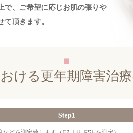
上で、ご希望に応じお肌の張りや
せて頂きます。
における更年期障害治療
Step1
どを測定致します（E2, LH, FSHを測定）。