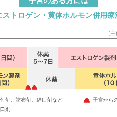
子宮のある方には
エストロゲン・黄体ホルモン併用療
（主
付剤、塗布剤、経口剤など
子宮から
口剤