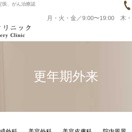
定医、がん治療認
月・火・金／9:00〜19:00 木・
更年期外来
成外科
美容外科
美容皮膚科
院内風景