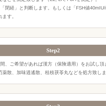
経」と判断します。もしくは「FSH値40mIU/mL
れます。
Step2
週間、ご希望があれば漢方（保険適用）をお試し頂
芍薬散、加味逍遙散、桂枝茯苓丸などを処方致し