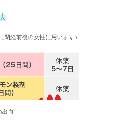
法
に閉経前後の女性に用います）
の出血