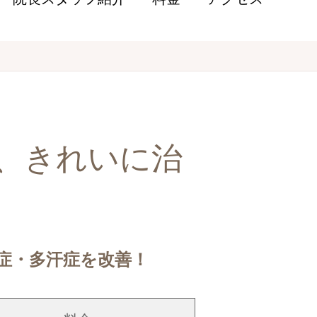
、
きれいに治
症・多汗症を改善！