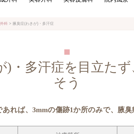
外科
>
腋臭症(わきが)・多汗症
が)・多汗症を目立たず
そう
であれば、3mmの傷跡1か所のみで、腋臭