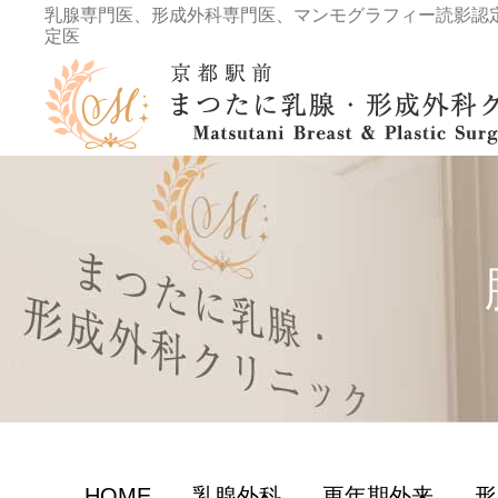
乳腺専門医、形成外科専門医、マンモグラフィー読影認
定医
HOME
乳腺外科
更年期外来
形