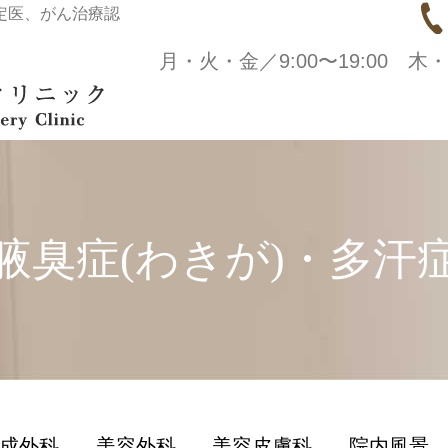
定医、がん治療認
月・火・金／9:00〜19:00 木・
腋臭症(わきが)・多汗
成外科
美容外科
美容皮膚科
院内風景