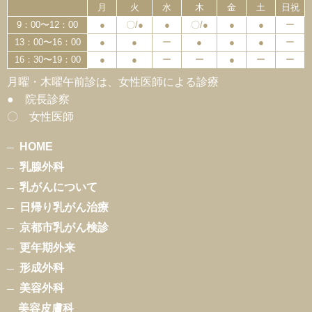
月
火
水
木
金
土
日祝
9：00〜12：00
●
〇/●
●
〇/●
●
●
ー
13：00〜16：00
●
●
ー
●
●
●
ー
16：30〜19：00
●
●
ー
ー
●
ー
ー
月曜・木曜午前診は、女性医師による診療
● 院長診察
〇 女性医師
HOME
乳腺外科
乳がんについて
日帰り乳がん治療
京都市乳がん検診
更年期外来
形成外科
美容外科
美容皮膚科