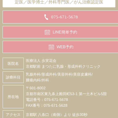
定医／医学博士／外科専門医／がん治療認定医
075-671-5678
LINE簡単予約
WEB予約
医療法人 歩実花会
医院名
京都駅前 まつたに乳腺・形成外科クリニック
乳腺外科/形成外科/美容外科/美容皮膚科/
診療科目
腫瘍内科/外科
〒601-8002
京都市南区東九条上殿田町53-1 第一土木ビル5階
所在地
電話番号：075-671-5678
FAX番号：075-671-5628
アクセス
京都駅 八条口（南側）より 徒歩30秒