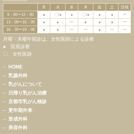
月
火
水
木
金
土
日祝
9：00〜12：00
●
〇/●
●
〇/●
●
●
ー
13：00〜16：00
●
●
ー
●
●
●
ー
16：30〜19：00
●
●
ー
ー
●
ー
ー
月曜・木曜午前診は、女性医師による診療
● 院長診察
〇 女性医師
HOME
乳腺外科
乳がんについて
日帰り乳がん治療
京都市乳がん検診
更年期外来
形成外科
美容外科