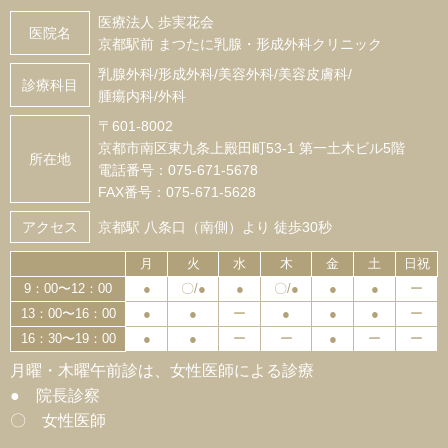
医療法人 歩実花会
医院名
京都駅前 まつたに乳腺・形成外科クリニック
乳腺外科/形成外科/美容外科/美容皮膚科/
診療科目
腫瘍内科/外科
〒601-8002
京都市南区東九条上殿田町53-1 第一土木ビル5階
所在地
電話番号：075-671-5678
FAX番号：075-671-5628
アクセス
京都駅 八条口（南側）より 徒歩30秒
月
火
水
木
金
土
日祝
9：00〜12：00
●
〇/●
●
〇/●
●
●
ー
13：00〜16：00
●
●
ー
●
●
●
ー
16：30〜19：00
●
●
ー
ー
●
ー
ー
月曜・木曜午前診は、女性医師による診療
● 院長診察
〇 女性医師