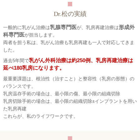
Dr.松の実績
乳腺専門医
形成外
一般的に乳がん治療は
が、乳房再建治療は
科専門医
が担当します。
両者を担う私は、乳がん治療も乳房再建も一人で対応してきま
した。
乳がん外科治療は約250例、乳房再建治療は
過去5年間で
延べ180乳房になります。
最重要課題は、根治性（治すこと）と整容性（乳房の形態）の
バランスです。
乳房温存手術の場合は、最小限の傷、最小限の組織切除
乳房切除手術の場合は、最小限の組織切除±インプラントを用い
た乳房再建
これらが、私のライフワークです。