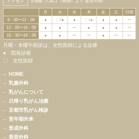
アクセス
京都駅 八条口（南側）より 徒歩30秒
月
火
水
木
金
土
日祝
9：00〜12：00
●
〇/●
●
〇/●
●
●
ー
13：00〜16：00
●
●
ー
●
●
●
ー
16：30〜19：00
●
●
ー
ー
●
ー
ー
月曜・木曜午前診は、女性医師による診療
● 院長診察
〇 女性医師
HOME
乳腺外科
乳がんについて
日帰り乳がん治療
京都市乳がん検診
更年期外来
形成外科
美容外科