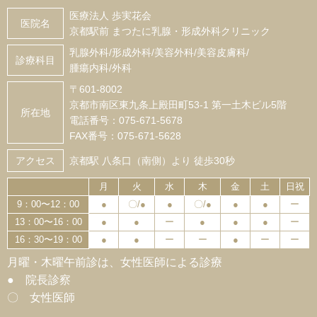
医療法人 歩実花会
医院名
京都駅前 まつたに乳腺・形成外科クリニック
乳腺外科/形成外科/美容外科/美容皮膚科/
診療科目
腫瘍内科/外科
〒601-8002
京都市南区東九条上殿田町53-1 第一土木ビル5階
所在地
電話番号：075-671-5678
FAX番号：075-671-5628
アクセス
京都駅 八条口（南側）より 徒歩30秒
月
火
水
木
金
土
日祝
9：00〜12：00
●
〇/●
●
〇/●
●
●
ー
13：00〜16：00
●
●
ー
●
●
●
ー
16：30〜19：00
●
●
ー
ー
●
ー
ー
月曜・木曜午前診は、女性医師による診療
● 院長診察
〇 女性医師